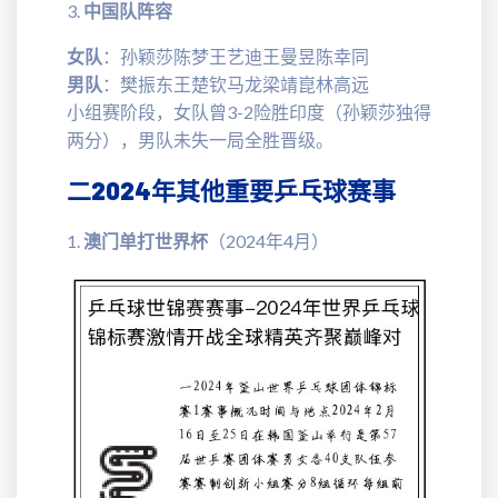
3.
中国队阵容
女队
：孙颖莎陈梦王艺迪王曼昱陈幸同
男队
：樊振东王楚钦马龙梁靖崑林高远
小组赛阶段，女队曾3-2险胜印度（孙颖莎独得
两分），男队未失一局全胜晋级。
二2024年其他重要乒乓球赛事
1.
澳门单打世界杯
（2024年4月）