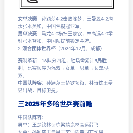
女单决赛
：孙颖莎4-2击败陈梦，王曼昱4-2淘
汰张本美和，中国包揽冠亚军。
男单决赛
：马龙4-0横扫王楚钦，林高远4-0零
封张本智和，中国队提前锁定金牌。
2.
混合团体世界杯
（2024年12月，成都）
赛制革新
：16队分四组，胜场需累计
8局胜
利
，比赛顺序为混双→女单→男单→女双/男
双。
中国队阵容
：孙颖莎王楚钦领衔，林诗栋王曼
昱出战，目标卫冕。
三2025年多哈世乒赛前瞻
中国队阵容
：
男单：王楚钦林诗栋梁靖崑林高远薛飞
女单：孙颖莎王曼昱王艺迪陈幸同石洵瑶