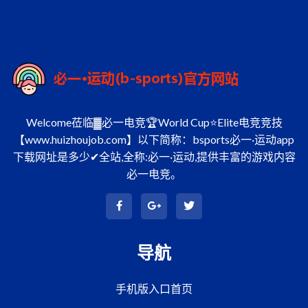
Welcome莅临▓必一电竞🏆World Cup⭐Elite电竞竞技
【www.huizhoujob.com】以下简称：bsports必一·运动app
下载网址是多少✔全站,全称:必一·运动,提供丰富的游戏内容
必一电竞。
导航
手机版入口首页